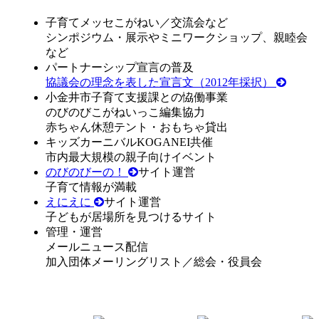
子育てメッセこがねい／交流会など
シンポジウム・展示やミニワークショップ、親睦会
など
パートナーシップ宣言の普及
協議会の理念を表した宣言文（2012年採択）
小金井市子育て支援課との恊働事業
のびのびこがねいっこ編集協力
赤ちゃん休憩テント・おもちゃ貸出
キッズカーニバルKOGANEI共催
市内最大規模の親子向けイベント
のびのびーの！
サイト運営
子育て情報が満載
えにえに
サイト運営
子どもが居場所を見つけるサイト
管理・運営
メールニュース配信
加入団体メーリングリスト／総会・役員会