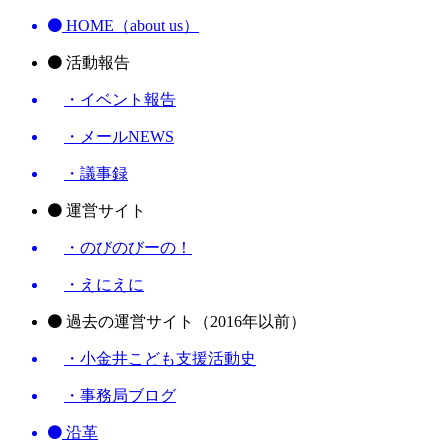
HOME（about us）
活動報告
・イベント報告
・メールNEWS
・議事録
運営サイト
・のびのびーの！
・えにえに
過去の運営サイト（2016年以前）
・小金井こども支援活動史
・事務局ブログ
沿革